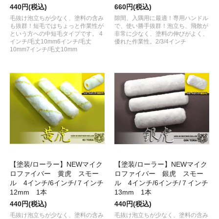
440円(税込)
660円(税込)
毛抜け泡立ちが少なく、塗料の含み
隙間、入隅用に最適！専用ハンドル
も抜群！短毛ではちょっと作業性が
で、使い勝手抜群！泡立ち、飛散が
という方への中短毛タイプです。 4
非常に少なく、塗料の伸びがよく、
インチ/毛丈10mm6インチ/毛丈
優れた作業性。2/3/4インチ
10mm7インチ/毛丈10mm
【塗装/ローラー】NEWマイク
【塗装/ローラー】NEWマイク
ロファイバー 黄虎 スモー
ロファイバー 銀虎 スモー
ル 4インチ/6インチ/７インチ
ル 4インチ/6インチ/７インチ
12mm 1本
13mm 1本
440円(税込)
440円(税込)
毛抜け泡立ちが少なく、塗料の含み
毛抜け泡立ちが少なく、塗料の含み