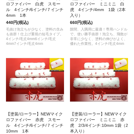
ロファイバー 白虎 スモー
ロファイバー ミニミニ 白
ル 4インチ/6インチ/７インチ
虎 4インチ/4mm 1袋（2本
4mm 1本
入り）
440円(税込)
660円(税込)
毛抜け泡立ちが少なく、塗料の含み
隙間、入隅用に最適！専用ハンドル
も抜群！仕上げ重視の短毛タイプ。
で、使い勝手抜群！泡立ち、飛散が
4インチ/毛丈4mm6インチ/毛丈
非常に少なく、塗料の伸びがよく、
4mm7インチ/毛丈4mm
優れた作業性。4インチ/毛丈4mm
【塗装/ローラー】NEWマイク
【塗装/ローラー】NEWマイク
ロファイバー 赤虎 スモー
ロファイバー ミニミニ 赤
ル 4インチ/6インチ/７インチ
虎 2/3/4インチ:10mm 1袋（2
10mm 1本
本入り）