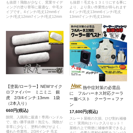
も抜群！飛散が少なく、窯業サイデ
も抜群！毛丈を１３ミリにする事に
ィングの塗り替等に最適な、中毛タ
より、より良い作業性が得られます
イプです。4インチ/毛丈12mm6イ
4インチ/毛丈13mm6インチ/毛丈
ンチ/毛丈12mm7インチ/毛丈12mm
13mm7インチ/毛丈13mm
【塗装/ローラー】NEWマイク
熱中症対策の必需品
ロファイバー ミニミニ 銀
に フルハーネス対応クーラ
虎 2/3/4インチ:13mm 1袋
ー服ベスト クーラー＋ファ
（2本入り）
ン
660円(税込)
17,600円(税込)
隙間、入隅用に最適！専用ハンドル
スレート屋根の欠損、ひび割れ補修
で、使い勝手抜群！泡立ち、飛散が
に！ 実用向けパック入りセット！
非常に少なく、塗料の伸びがよく、
屋根の上で簡便に補修作業できるよ
優れた作業性。2/3/4インチ 毛丈
うに、必要な資材や材料をコンパク