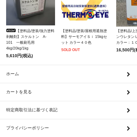
【塗料品/塗装/強力塗料
【塗料品/塗装/屋根用遮熱塗
【塗料品/
剥離剤】スケルトン A-
料】サーモアイＳｉ 15kgセ
ンウレタンＵ－1
101 一般刷毛用
ット カラー４０色
カラー：１
4kg/20kg/1kg
16,500円
SOLD OUT
5,610円(税込)
ホーム
カートを見る
特定商取引法に基づく表記
プライバシーポリシー