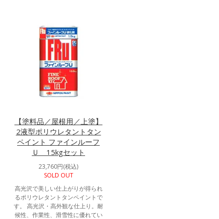
【塗料品／屋根用／上塗】
2液型ポリウレタントタン
ペイント ファインルーフ
Ｕ 15kgセット
23,760円(税込)
SOLD OUT
高光沢で美しい仕上がりが得られ
るポリウレタントタンペイントで
す。 高光沢・高外観な仕上り。耐
候性、作業性、滑雪性に優れてい