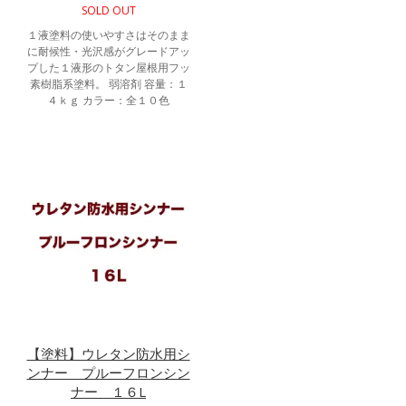
SOLD OUT
１液塗料の使いやすさはそのまま
に耐候性・光沢感がグレードアッ
プした１液形のトタン屋根用フッ
素樹脂系塗料。 弱溶剤 容量：１
４ｋｇ カラー：全１０色
【塗料】ウレタン防水用シ
ンナー プルーフロンシン
ナー １６L