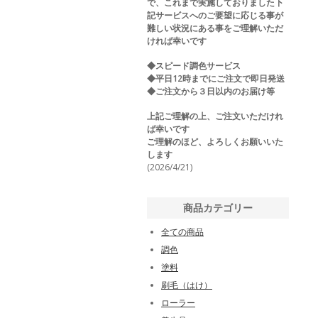
で、これまで実施しておりました下
記サービスへのご要望に応じる事が
難しい状況にある事をご理解いただ
ければ幸いです
◆スピード調色サービス
◆平日12時までにご注文で即日発送
◆ご注文から３日以内のお届け等
上記ご理解の上、ご注文いただけれ
ば幸いです
ご理解のほど、よろしくお願いいた
します
(2026/4/21)
商品カテゴリー
全ての商品
調色
塗料
刷毛（はけ）
ローラー