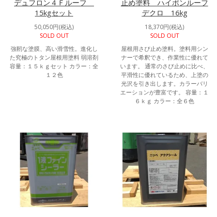
デュフロン４Ｆルーフ
止め塗料 ハイポンルーフ
15kgセット
デクロ 16kg
50,050円(税込)
18,370円(税込)
SOLD OUT
SOLD OUT
強靭な塗膜、高い滑雪性。進化し
屋根用さび止め塗料。塗料用シン
た究極のトタン屋根用塗料 弱溶剤
ナーで希釈でき、作業性に優れて
容量：１５ｋｇセット カラー：全
います。 通常のさび止めに比べ、
１２色
平滑性に優れているため、上塗の
光沢を引き出します。カラーバリ
エーションが豊富です。 容量：１
６ｋｇ カラー：全６色