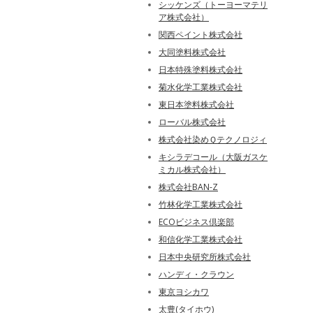
シッケンズ（トーヨーマテリ
ア株式会社）
関西ペイント株式会社
大同塗料株式会社
日本特殊塗料株式会社
菊水化学工業株式会社
東日本塗料株式会社
ローバル株式会社
株式会社染めＱテクノロジィ
キシラデコール（大阪ガスケ
ミカル株式会社）
株式会社BAN-Z
竹林化学工業株式会社
ECOビジネス倶楽部
和信化学工業株式会社
日本中央研究所株式会社
ハンディ・クラウン
東京ヨシカワ
太豊(タイホウ)