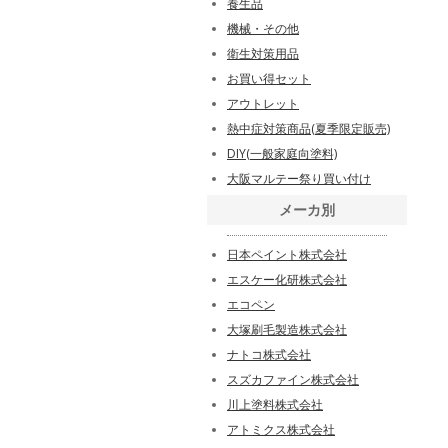
養生品
機械・その他
衛生対策用品
お買い得セット
アウトレット
熱中症対策商品(夏季限定販売)
DIY(一般家庭向塗料)
大阪マルテー祭り買い付け
メーカ別
日本ペイント株式会社
エスケー化研株式会社
エコペン
大塚刷毛製造株式会社
ナトコ株式会社
スズカファイン株式会社
川上塗料株式会社
アトミクス株式会社