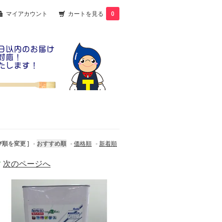
マイアカウント
カートを見る
0
び順を変更 ]
-
おすすめ順
-
価格順
-
新着順
す
次のページへ