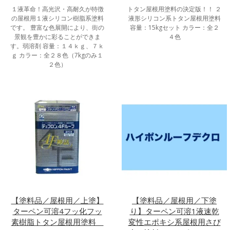
１液革命！高光沢・高耐久が特徴
トタン屋根用塗料の決定版！！ ２
の屋根用１液シリコン樹脂系塗料
液形シリコン系トタン屋根用塗料
です。 豊富な色展開により、街の
容量：15kgセット カラー：全２
景観を豊かに彩ることができま
４色
す。弱溶剤 容量：１４ｋｇ、７ｋ
ｇ カラー：全２８色（7kgのみ１
２色）
【塗料品／屋根用／上塗】
【塗料品／屋根用／下塗
ターペン可溶4フッ化フッ
り】ターペン可溶1液速乾
素樹脂トタン屋根用塗料
変性エポキシ系屋根用さび