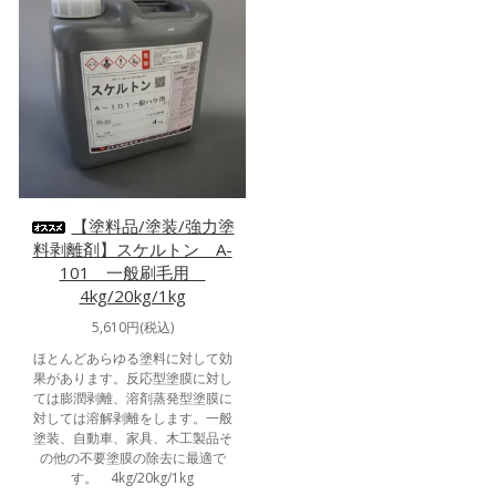
【塗料品/塗装/強力塗
料剥離剤】スケルトン A-
101 一般刷毛用
4kg/20kg/1kg
5,610円(税込)
ほとんどあらゆる塗料に対して効
果があります。反応型塗膜に対し
ては膨潤剥離、溶剤蒸発型塗膜に
対しては溶解剥離をします。一般
塗装、自動車、家具、木工製品そ
の他の不要塗膜の除去に最適で
す。 4kg/20kg/1kg