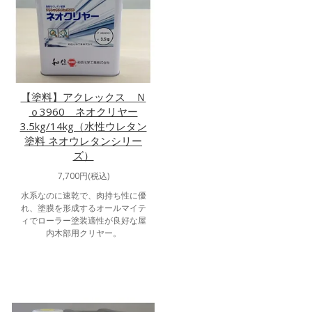
【塗料】アクレックス Ｎ
ｏ3960 ネオクリヤー
3.5kg/14kg（水性ウレタン
塗料 ネオウレタンシリー
ズ）
7,700円(税込)
水系なのに速乾で、肉持ち性に優
れ、塗膜を形成するオールマイテ
ィでローラー塗装適性が良好な屋
内木部用クリヤー。