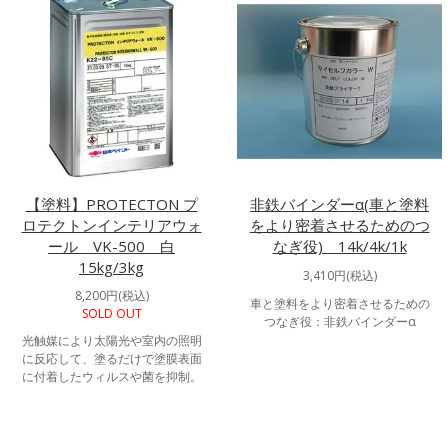
【塗料】PROTECTON プ
非鉄バインダーα(車と塗料
ロテクトンインテリアウォ
をより密着させるためのつ
ール VK-500 白
なぎ役) 14k/4k/1k
15kg/3kg
3,410円(税込)
8,200円(税込)
車と塗料をより密着させるための
SOLD OUT
つなぎ役：非鉄バインダーα
光触媒により太陽光や室内の照明
に反応して、塗るだけで塗膜表面
に付着したウィルスや菌を抑制。