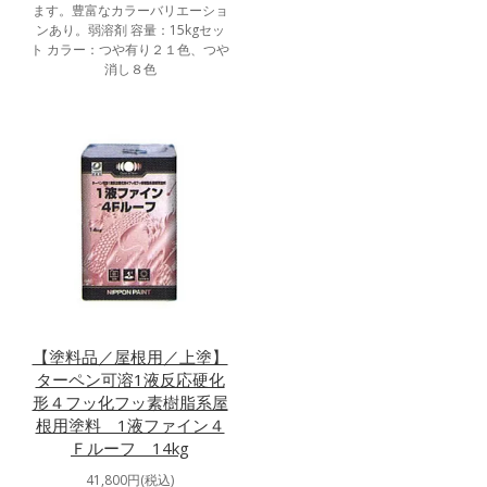
ます。豊富なカラーバリエーショ
ンあり。弱溶剤 容量：15kgセッ
ト カラー：つや有り２１色、つや
消し８色
【塗料品／屋根用／上塗】
ターペン可溶1液反応硬化
形４フッ化フッ素樹脂系屋
根用塗料 1液ファイン４
Ｆルーフ 14kg
41,800円(税込)