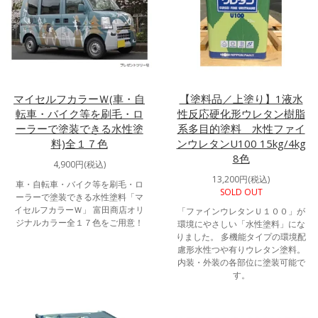
マイセルフカラーＷ(車・自
【塗料品／上塗り】1液水
転車・バイク等を刷毛・ロ
性反応硬化形ウレタン樹脂
ーラーで塗装できる水性塗
系多目的塗料 水性ファイ
料)全１７色
ンウレタンU100 15kg/4kg
8色
4,900円(税込)
13,200円(税込)
車・自転車・バイク等を刷毛・ロ
SOLD OUT
ーラーで塗装できる水性塗料「マ
イセルフカラーＷ」 富田商店オリ
「ファインウレタンＵ１００」が
ジナルカラー全１７色をご用意！
環境にやさしい「水性塗料」にな
りました。 多機能タイプの環境配
慮形水性つや有りウレタン塗料。
内装・外装の各部位に塗装可能で
す。