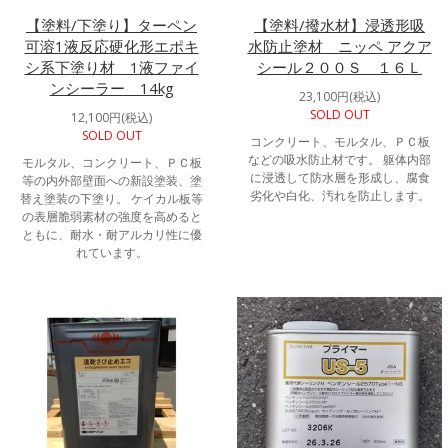
【塗料/下塗り】ターペン
【塗料/撥水材】浸透形吸
可溶1液反応硬化形エポキ
水防止塗材 ニッペ アクア
シ系下塗り材 1液ファイ
シール２００Ｓ １６Ｌ
ンシーラー 14kg
23,100円(税込)
SOLD OUT
12,100円(税込)
SOLD OUT
コンクリート、モルタル、ＰＣ板
などの吸水防止材です。 躯体内部
モルタル、コンクリート、ＰＣ板
に浸透して防水層を形成し、腐食
等の内外部壁面への新設塗装、塗
劣化や白化、汚れを防止します。
替え塗装の下塗り。 ケイカル板等
の表層脆弱素材の強度を高めると
ともに、耐水・耐アルカリ性に優
れています。