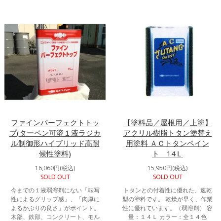
ファインパーフェクトトッ
【塗料品／屋根用／上塗】
プ(ターペン可溶１液ラジカ
アクリル樹脂トタン塗替え
ル制御形ハイブリッド高耐
用塗料 ＡＣトタンペイン
候性塗料)
ト 14Ｌ
16,060円(税込)
15,950円(税込)
SOLD OUT
SOLD OUT
今までの１液弱溶剤にない「転写
トタンとの付着性に優れた、速乾
性によるグリップ感」、「肉厚に
型の塗料です。 乾燥が早く、作業
よるかぶりの良さ」がポイント。
性に優れています。（弱溶剤） 容
木部、鉄部、コンクリート、モル
量：１４Ｌ カラー：全１４色