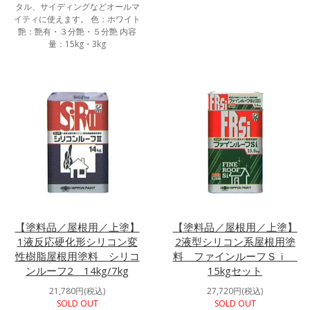
タル、サイディングなどオールマ
イティに使えます。 色：ホワイト
艶：艶有・３分艶・５分艶 内容
量：15kg・3kg
【塗料品／屋根用／上塗】
【塗料品／屋根用／上塗】
1液反応硬化形シリコン変
2液型シリコン系屋根用塗
性樹脂屋根用塗料 シリコ
料 ファインルーフＳｉ
ンルーフ2 14kg/7kg
15kgセット
21,780円(税込)
27,720円(税込)
SOLD OUT
SOLD OUT