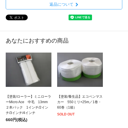
返品について
あなたにおすすめの商品
【塗装/ローラー】ミニローラ
【塗装/養生品】エコペンマス
ーMicro Ace 中毛 13mm
カー 550ミリ×25m／1巻・
２本パック 1インチ/2イン
60巻（1箱）
チ/3インチ/4インチ
SOLD OUT
660円(税込)