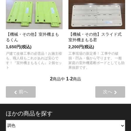
【機械・その他】室外機まも
【機械・その他】スライド式
るくん
室外機まもる君
1,650円(税込)
2,200円(税込)
戸建て改修工事の必需品！お施主様
工事現場の新定番！ 工事中の破
も、職人様もこれがあれば安心で
損・凹み・傷から守ります。 一般
す！『室外機まもるくん』２個セッ
家庭の室外機遮断ボードとしても効
ト
果抜群です。
2
1
2
商品中
-
商品
前へ
次へ
ほかの商品を探す