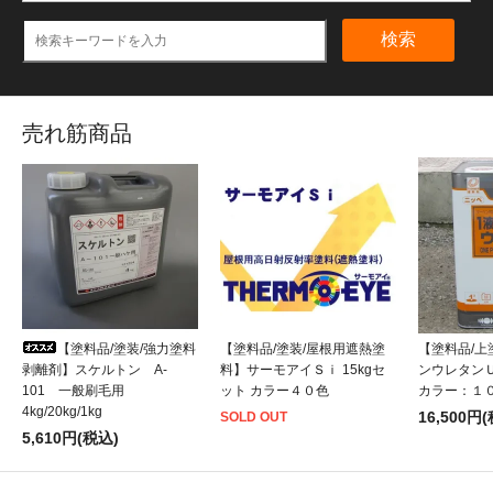
検索
売れ筋商品
【塗料品/塗装/強力塗料
【塗料品/塗装/屋根用遮熱塗
【塗料品/
剥離剤】スケルトン A-
料】サーモアイＳｉ 15kgセ
ンウレタンＵ－1
101 一般刷毛用
ット カラー４０色
カラー：１
4kg/20kg/1kg
16,500円
SOLD OUT
5,610円(税込)