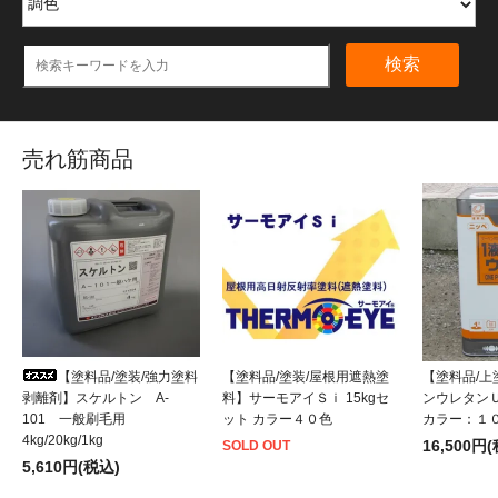
検索
売れ筋商品
【塗料品/塗装/強力塗料
【塗料品/塗装/屋根用遮熱塗
【塗料品/
剥離剤】スケルトン A-
料】サーモアイＳｉ 15kgセ
ンウレタンＵ－1
101 一般刷毛用
ット カラー４０色
カラー：１
4kg/20kg/1kg
16,500円
SOLD OUT
5,610円(税込)