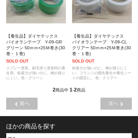
【養生品】ダイヤテックス
【養生品】ダイヤテックス
パイオランテープ Y-09-GR
パイオランテープ Y-09-CL
グリーン 50ｍｍ×25Ｍ巻き(30
クリアー 50ｍｍ×25Ｍ巻き(30
巻・１巻)
巻・１巻)
SOLD OUT
SOLD OUT
スプレー塗装、刷毛塗り塗装時の養
粘着力が強いのに、糊が残りにく
生用。粘着力が強いのに、糊が残り
い。フランジの開先養生や養生シー
にくい。色：グリーン
トの固定に。 色：クリアー
2
1
2
商品中
-
商品
前へ
次へ
ほかの商品を探す