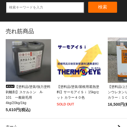
検索
売れ筋商品
【塗料品/塗装/強力塗料
【塗料品/塗装/屋根用遮熱塗
【塗料品/
剥離剤】スケルトン A-
料】サーモアイＳｉ 15kgセ
ンウレタンＵ－1
101 一般刷毛用
ット カラー４０色
カラー：１
4kg/20kg/1kg
16,500円
SOLD OUT
5,610円(税込)
ホーム