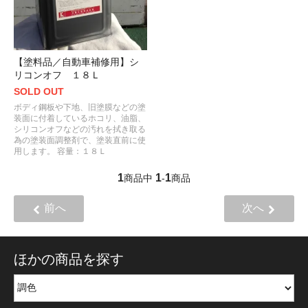
【塗料品／自動車補修用】シ
リコンオフ １８Ｌ
SOLD OUT
ボディ鋼板や下地、旧塗膜などの塗
装面に付着しているホコリ、油脂、
シリコンオフなどの汚れを拭き取る
為の塗装面調整剤で、塗装直前に使
用します。 容量：１８Ｌ
1
1
1
商品中
-
商品
前へ
次へ
ほかの商品を探す