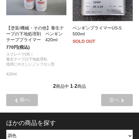
【塗装/機械・その他】養生テ
ペンギンプライマーUS-5
ープの下地処理剤 ペンギン
500ml
テーププライマー 420ml
SOLD OUT
770円(税込)
スプレーでOK！
養生テープの下地処理剤
地球にやさしいノンフロン型
420ml
2
1
2
商品中
-
商品
前へ
次へ
ほかの商品を探す