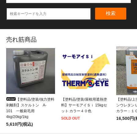
検索
売れ筋商品
【塗料品/塗装/強力塗料
【塗料品/塗装/屋根用遮熱塗
【塗料品/
剥離剤】スケルトン A-
料】サーモアイＳｉ 15kgセ
ンウレタンＵ－1
101 一般刷毛用
ット カラー４０色
カラー：１
4kg/20kg/1kg
16,500円
SOLD OUT
5,610円(税込)