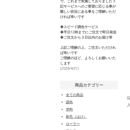
で、これまで実施しておりました下
記サービスへのご要望に応じる事が
難しい状況にある事をご理解いただ
ければ幸いです
◆スピード調色サービス
◆平日12時までにご注文で即日発送
◆ご注文から３日以内のお届け等
上記ご理解の上、ご注文いただけれ
ば幸いです
ご理解のほど、よろしくお願いいた
します
(2026/4/21)
商品カテゴリー
全ての商品
調色
塗料
刷毛（はけ）
ローラー