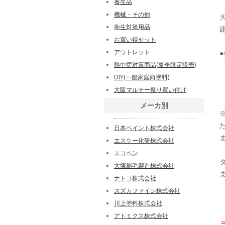
養生品
機械・その他
衛生対策用品
お買い得セット
アウトレット
熱中症対策商品(夏季限定販売)
DIY(一般家庭向塗料)
大阪マルテー祭り買い付け
メーカ別
日本ペイント株式会社
エスケー化研株式会社
エコペン
大塚刷毛製造株式会社
ナトコ株式会社
スズカファイン株式会社
川上塗料株式会社
アトミクス株式会社