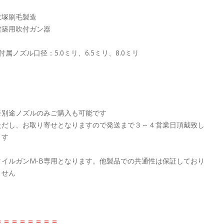
大塚刷毛製造
建築用吹付ガン器
●付属ノズル口径：5.0ミリ、6.5ミリ、8.0ミリ
※別途ノズルのみご購入も可能です
ただし、お取り寄せとなりますので発送まで３～４営業日頂戴致し
ます
タイルガンM-B専用となります。他製品での共通性は保証しており
ません
＝＝＝＝＝＝＝＝