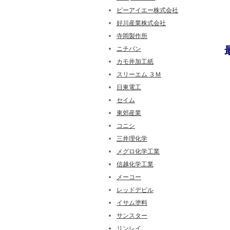
ピーアイエー株式会社
好川産業株式会社
寺岡製作所
ニチバン
カモ井加工紙
スリーエム ３Ｍ
日東電工
セイム
東郊産業
コニシ
三井理化学
メグロ化学工業
信越化学工業
メーコー
レッドデビル
イサム塗料
サンスター
リンレイ