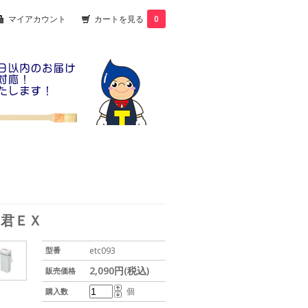
マイアカウント
カートを見る
0
ッ君ＥＸ
型番
etc093
2,090円(税込)
販売価格
個
購入数