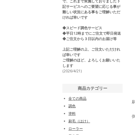
で、これまで実施しておりました下
記サービスへのご要望に応じる事が
難しい状況にある事をご理解いただ
ければ幸いです
◆スピード調色サービス
◆平日12時までにご注文で即日発送
◆ご注文から３日以内のお届け等
上記ご理解の上、ご注文いただけれ
ば幸いです
ご理解のほど、よろしくお願いいた
します
(2026/4/21)
商品カテゴリー
全ての商品
調色
塗料
刷毛（はけ）
ローラー