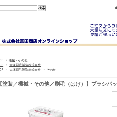
OP
>
機械・その他
OP
>
大塚刷毛製造株式会社
OP
>
大塚刷毛製造株式会社
>
その他
【塗装／機械・その他／刷毛（はけ）】ブラシパ