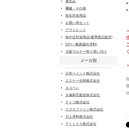
養生品
機械・その他
衛生対策用品
お買い得セット
アウトレット
熱中症対策商品(夏季限定販売)
DIY(一般家庭向塗料)
大阪マルテー祭り買い付け
メーカ別
日本ペイント株式会社
エスケー化研株式会社
エコペン
大塚刷毛製造株式会社
ナトコ株式会社
スズカファイン株式会社
川上塗料株式会社
アトミクス株式会社