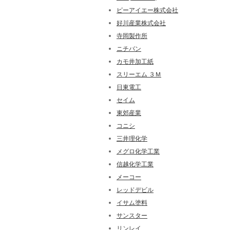
ピーアイエー株式会社
好川産業株式会社
寺岡製作所
ニチバン
カモ井加工紙
スリーエム ３Ｍ
日東電工
セイム
東郊産業
コニシ
三井理化学
メグロ化学工業
信越化学工業
メーコー
レッドデビル
イサム塗料
サンスター
リンレイ