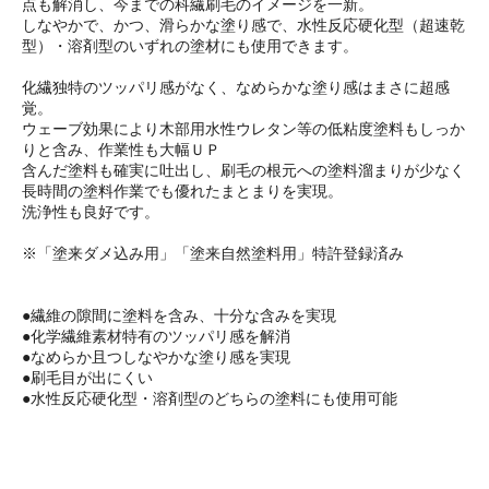
点も解消し、今までの科繊刷毛のイメージを一新。
しなやかで、かつ、滑らかな塗り感で、水性反応硬化型（超速乾
型）・溶剤型のいずれの塗材にも使用できます。
化繊独特のツッパリ感がなく、なめらかな塗り感はまさに超感
覚。
ウェーブ効果により木部用水性ウレタン等の低粘度塗料もしっか
りと含み、作業性も大幅ＵＰ
含んだ塗料も確実に吐出し、刷毛の根元への塗料溜まりが少なく
長時間の塗料作業でも優れたまとまりを実現。
洗浄性も良好です。
※「塗来ダメ込み用」「塗来自然塗料用」特許登録済み
●繊維の隙間に塗料を含み、十分な含みを実現
●化学繊維素材特有のツッパリ感を解消
●なめらか且つしなやかな塗り感を実現
●刷毛目が出にくい
●水性反応硬化型・溶剤型のどちらの塗料にも使用可能